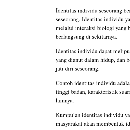
Identitas individu seseorang be
seseorang. Identitas individu y
melalui interaksi biologi yang 
berlangsung di sekitarnya.
Identitas individu dapat meliput
yang dianut dalam hidup, dan 
jati diri seseorang. 
Contoh identitas individu adala
tinggi badan, karakteristik sua
lainnya.
Kumpulan identitas individu ya
masyarakat akan membentuk ident