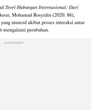
ul 
Teori Hubungan Internasional: Dari 
Barat,
 Mohamad Rosyidin (2020: 86), 
s yang muncul akibat proses interaksi antar 
dah mengalami perubahan.
ADVERTISEMENT