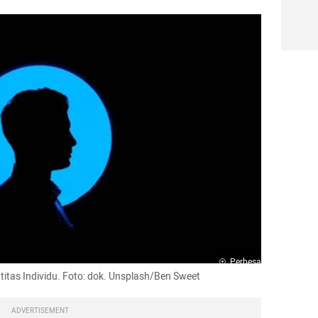
Perbesar
titas Individu. Foto: dok. Unsplash/Ben Sweet
ADVERTISEMENT