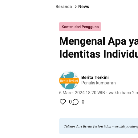
Beranda
News
Konten dari Pengguna
Mengenal Apa y
Identitas Individ
Berita Terkini
Penulis kumparan
6 Maret 2024 18:20 WIB
·
waktu baca 2 m
0
0
Tulisan dari Berita Terkini tidak mewakili panda