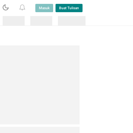
Masuk
Buat Tulisan
Loading
Loading
Lainnya