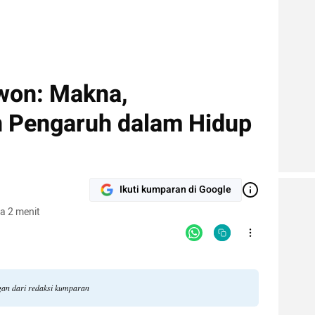
won: Makna,
n Pengaruh dalam Hidup
Ikuti kumparan di Google
a 2 menit
ngan dari redaksi kumparan