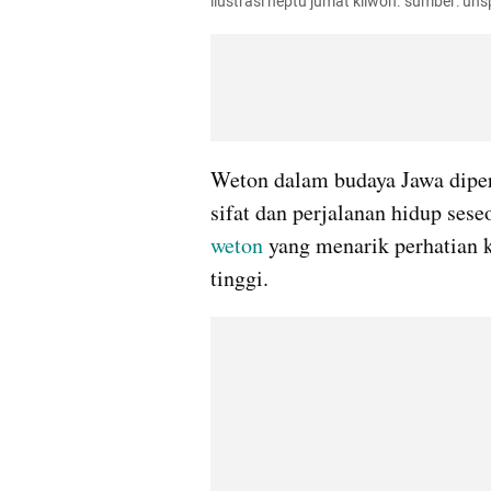
ilustrasi neptu jumat kliwon. sumber: uns
Weton dalam budaya Jawa diper
weton
 yang menarik perhatian 
tinggi.