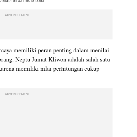
plash/fairuz naufal zaki
ADVERTISEMENT
caya memiliki peran penting dalam menilai 
sifat dan perjalanan hidup seseorang. Neptu Jumat Kliwon adalah salah satu 
karena memiliki nilai perhitungan cukup 
ADVERTISEMENT