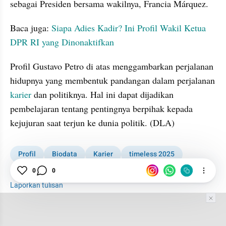
sebagai Presiden bersama wakilnya, Francia Márquez.
Baca juga: 
Siapa Adies Kadir? Ini Profil Wakil Ketua 
DPR RI yang Dinonaktifkan
Profil Gustavo Petro di atas menggambarkan perjalanan 
hidupnya yang membentuk pandangan dalam perjalanan 
karier 
dan politiknya. Hal ini dapat dijadikan 
pembelajaran tentang pentingnya berpihak kepada 
kejujuran saat terjun ke dunia politik. (DLA)
Profil
Biodata
Karier
timeless 2025
tatatax1
0
0
Laporkan tulisan
Tim Editor
Editor Section