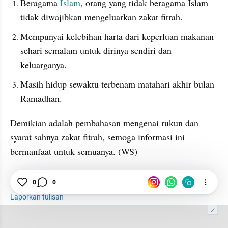
Beragama 
Islam
, orang yang tidak beragama Islam 
tidak diwajibkan mengeluarkan zakat fitrah.
Mempunyai kelebihan harta dari keperluan makanan 
sehari semalam untuk dirinya sendiri dan 
keluarganya.
Masih hidup sewaktu terbenam matahari akhir bulan 
Ramadhan.
Demikian adalah pembahasan mengenai rukun dan 
syarat sahnya zakat fitrah, semoga informasi ini 
bermanfaat untuk semuanya. (WS)
Islam
Ramadhan
Internal Link
Zakat Fitrah
0
0
Laporkan tulisan
Tim Editor
Editor Section