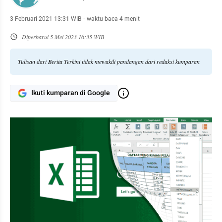
3 Februari 2021 13:31 WIB
·
waktu baca 4 menit
Diperbarui
5 Mei 2023 16:35 WIB
Tulisan dari Berita Terkini tidak mewakili pandangan dari redaksi kumparan
Ikuti kumparan di Google