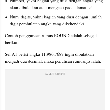
Number, yakni bagian yang diisi dengan angka yang 
akan dibulatkan atau mengacu pada alamat sel.
Num_digits, yakni bagian yang diisi dengan jumlah 
digit pembulatan angka yang dikehendaki.
Contoh penggunaan rumus ROUND adalah sebagai 
berikut:
Sel A1 berisi angka 11.986,7689 ingin dibulatkan 
menjadi dua desimal, maka penulisan rumusnya ialah:
ADVERTISEMENT