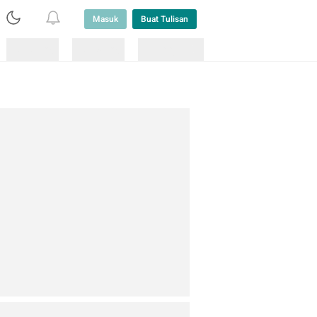
Masuk
Buat Tulisan
Loading
Loading
Lainnya