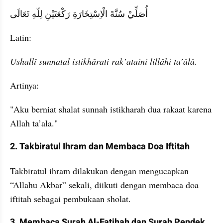
أُصَلِّيْ سُنَّةَ الْاِسْتِخَارَةِ رَكْعَتَيْنِ لِلّٰهِ تَعَالَى
Latin:
Ushallî sunnatal istikhârati rak’ataini lillâhi ta’âlâ.
Artinya:
"Aku berniat shalat sunnah istikharah dua rakaat karena 
Allah ta’ala."
2. Takbiratul Ihram dan Membaca Doa Iftitah
Takbiratul ihram dilakukan dengan mengucapkan 
“Allahu Akbar” sekali, diikuti dengan membaca doa 
iftitah sebagai pembukaan sholat.
3. Membaca Surah Al-Fatihah dan Surah Pendek