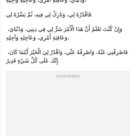
فَاقْدُرْهُ لِي، وَبَارِكْ لِي فِيهِ، ثُمَّ يَسِّرْهُ لِي.
وَإِنْ كُنْتَ تَعْلَمُ أَنَّ هَذَا الْأَمْرَ شَرٌّ لِي فِي دِينِي، وَدُنْيَايَ، 
وَعَاقِبَةِ أَمْرِي، وَعَاجِلِهِ وَآجِلِهِ،
فَاصْرِفْنِي عَنْهُ، وَاصْرِفْهُ عَنِّي، وَاقْدُرْ لِيَ الْخَيْرَ أَيْنَمَا كَانَ، 
إِنَّكَ عَلَى كُلِّ شَيْءٍ قَدِيرٌ.
ADVERTISEMENT