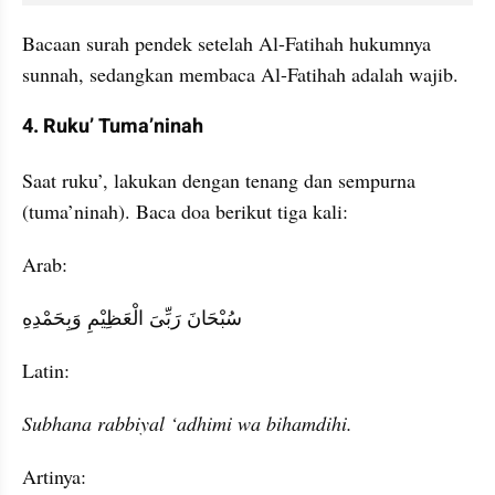
Bacaan surah pendek setelah Al-Fatihah hukumnya 
sunnah, sedangkan membaca Al-Fatihah adalah wajib.
4. Ruku’ Tuma’ninah
Saat ruku’, lakukan dengan tenang dan sempurna 
(tuma’ninah). Baca doa berikut tiga kali:
Arab:
سُبْحَانَ رَبِّىَ الْعَظِيْمِ وَبِحَمْدِهِ
Latin:
Subhana rabbiyal ‘adhimi wa bihamdihi.
Artinya: