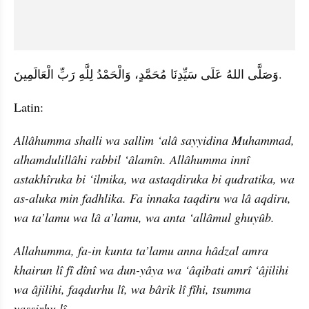
وَصَلَّى اللهُ عَلَى سَيِّدِنَا مُحَمَّدٍ، وَالْحَمْدُ لِلَّهِ رَبِّ الْعَالَمِينَ.
Latin:
Allâhumma shalli wa sallim ‘alâ sayyidina Muhammad, 
alhamdulillâhi rabbil ‘âlamîn. Allâhumma innî 
astakhîruka bi ‘ilmika, wa astaqdiruka bi qudratika, wa 
as-aluka min fadhlika. Fa innaka taqdiru wa lâ aqdiru, 
wa ta’lamu wa lâ a’lamu, wa anta ‘allâmul ghuyûb.
Allahumma, fa-in kunta ta’lamu anna hâdzal amra 
khairun lî fî dînî wa dun-yâya wa ‘âqibati amrî ‘âjilihi 
wa âjilihi, faqdurhu lî, wa bârik lî fîhi, tsumma 
yassirhu lî.