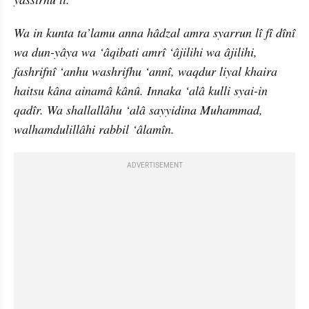
Wa in kunta ta’lamu anna hâdzal amra syarrun lî fî dînî 
wa dun-yâya wa ‘âqibati amrî ‘âjilihi wa âjilihi, 
fashrifnî ‘anhu washrifhu ‘annî, waqdur liyal khaira 
haitsu kâna ainamâ kânû. Innaka ‘alâ kulli syai-in 
qadîr. Wa shallallâhu ‘alâ sayyidina Muhammad, 
walhamdulillâhi rabbil ‘âlamîn.
ADVERTISEMENT