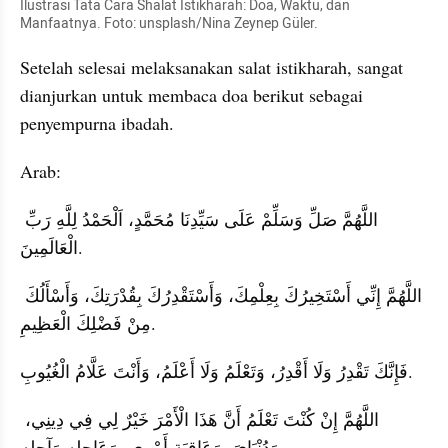
Ilustrasi Tata Cara Shalat Istikharah: Doa, Waktu, dan 
Manfaatnya. Foto: unsplash/Nina Zeynep Güler.
Setelah selesai melaksanakan salat istikharah, sangat 
dianjurkan untuk membaca doa berikut sebagai 
penyempurna ibadah.
Arab:
اللَّهُمَّ صَلِّ وَسَلِّمْ عَلَى سَيِّدِنَا مُحَمَّدٍ، اَلْحَمْدُ لِلَّهِ رَبِّ 
الْعَالَمِينَ.
اللَّهُمَّ إِنِّي أَسْتَخِيرُكَ بِعِلْمِكَ، وَأَسْتَقْدِرُكَ بِقُدْرَتِكَ، وَأَسْأَلُكَ 
مِنْ فَضْلِكَ الْعَظِيمِ.
فَإِنَّكَ تَقْدِرُ وَلَا أَقْدِرُ، وَتَعْلَمُ وَلَا أَعْلَمُ، وَأَنْتَ عَلَّامُ الْغُيُوبِ.
اللَّهُمَّ إِنْ كُنْتَ تَعْلَمُ أَنَّ هَذَا الْأَمْرَ خَيْرٌ لِي فِي دِينِي، 
وَدُنْيَايَ، وَعَاقِبَةِ أَمْرِي، وَعَاجِلِهِ وَآجِلِهِ،