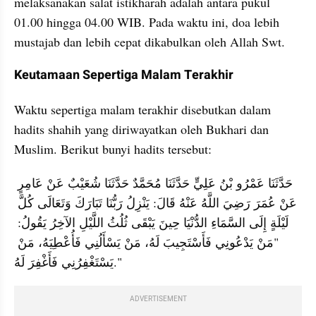
melaksanakan salat istikharah adalah antara pukul 
01.00 hingga 04.00 WIB. Pada waktu ini, doa lebih 
mustajab dan lebih cepat dikabulkan oleh Allah Swt.
Keutamaan Sepertiga Malam Terakhir
Waktu sepertiga malam terakhir disebutkan dalam 
hadits shahih yang diriwayatkan oleh Bukhari dan 
Muslim. Berikut bunyi hadits tersebut:
حَدَّثَنَا عَمْرُو بْنُ عَلِيٍّ حَدَّثَنَا مُحَمَّدٌ حَدَّثَنَا شُعَيْبٌ عَنْ عَامِرٍ 
عَنْ عُمَرَ رَضِيَ اللَّهُ عَنْهُ قَالَ: يَنْزِلُ رَبُّنَا تَبَارَكَ وَتَعَالَى كُلَّ 
لَيْلَةٍ إِلَى السَّمَاءِ الدُّنْيَا حِينَ يَبْقَى ثُلُثُ اللَّيْلِ الآخِرُ يَقُولُ: 
"مَنْ يَدْعُونِي فَأَسْتَجِيبَ لَهُ، مَنْ يَسْأَلُنِي فَأُعْطِيَهُ، مَنْ 
يَسْتَغْفِرُنِي فَأَغْفِرَ لَهُ."
ADVERTISEMENT