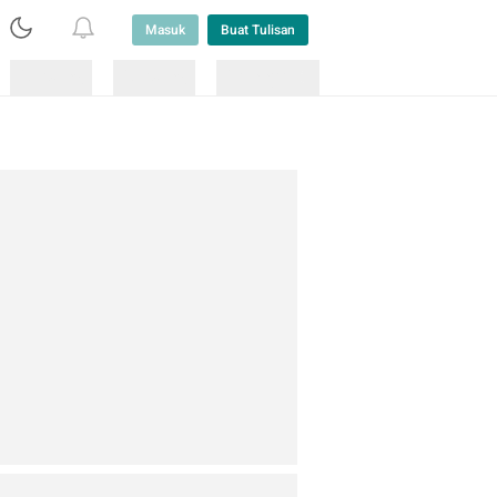
Masuk
Buat Tulisan
Loading
Loading
Lainnya