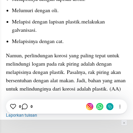
Melumuri dengan oli.
Melapisi dengan lapisan plastik.melakukan 
galvanisasi.
Melapisinya dengan cat.
Namun, perlindungan korosi yang paling tepat untuk 
melindungi logam pada rak piring adalah dengan 
melapisinya dengan plastik. Pasalnya, rak piring akan 
bersentuhan dengan alat makan. Jadi, bahan yang aman 
untuk melindunginya dari korosi adalah plastik. (AA)
Tips
Plastik
Kimia
0
0
Laporkan tulisan
Tim Editor
Editor Section