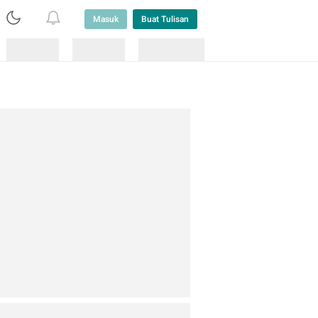
Masuk
Buat Tulisan
Loading
Loading
Lainnya