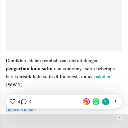
Demikian adalah pembahasan terkait dengan 
pengertian kain satin 
dan contohnya serta beberapa 
karakteristik kain satin di Indonesia untuk 
pakaian
. 
(WWN)
Pakaian
Karakter
Contoh
0
0
Laporkan tulisan
Tim Editor
Editor Section