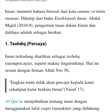
Unsplash/Behnam Norouzi
Iman, menurut bahasa berasal dari kata 
amana yu'minu 
imanan
. Dikutip dari buku 
Ensiklopedi Iman,
 Abdul 
Majid (2016:9), pengertian iman dalam Islam dan 
dalilnya adalah sebagai berikut.
1. Tashdiq (Percaya)
Iman terkadang diartikan sebagai 
tashdiq
(mempercayai), seperti makna linguistiknya. Hal ini 
sesuai dengan firman Allah Swt 56,
"Engkau tentu tidak akan percaya kepada kami 
sekalipun kami berkata benar"(Yusuf 17).
Al-Qur'an
 menyebutkan tentang iman dengan 
menggunakan lafal 
yaqin
 (meyakini) yang didukung 