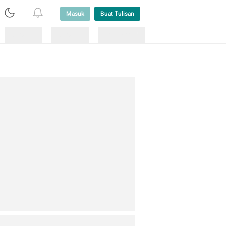
Masuk
Buat Tulisan
Loading
Loading
Lainnya