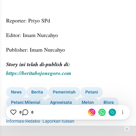
Reporter: Priyo SPd
Editor: Imam Nurcahyo
Publisher: Imam Nurcahyo
Story ini telah di-publish di: 
https://beritabojonegoro.com
News
Berita
Pemerintah
Petani
Petani Milenial
Agrowisata
Melon
Blora
0
0
Kabar Daerah
Ekonomi
Bisnis
Informasi Redaksi
·
Laporkan tulisan
Tim Editor
Editor Section