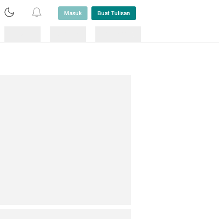
Masuk
Buat Tulisan
Loading
Loading
Lainnya