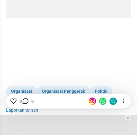
Organisasi
Organisasi Penggerak
Politik
0
0
Politik Identitas
Aktivis
Aktivis Muda
Laporkan tulisan
Tim Editor
Editor Section