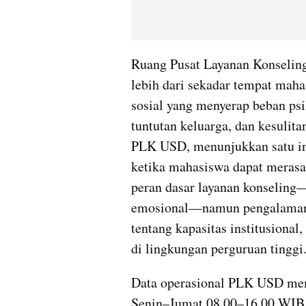
Ruang Pusat Layanan Konselin
lebih dari sekadar tempat maha
sosial yang menyerap beban psi
tuntutan keluarga, dan kesulit
PLK USD, menunjukkan satu int
ketika mahasiswa dapat merasa
peran dasar layanan konseling
emosional—namun pengalaman i
tentang kapasitas institusional
di lingkungan perguruan tinggi
Data operasional PLK USD mempe
Senin–Jumat 08.00–16.00 WIB d