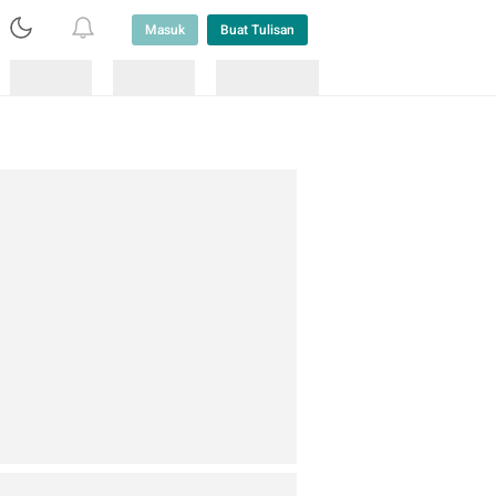
Masuk
Buat Tulisan
Loading
Loading
Lainnya