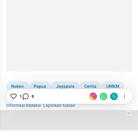
Noken
Papua
Jayapura
Cerita
UMKM
Kabar Daerah
Regional
1
0
Informasi Redaksi
·
Laporkan tulisan
Tim Editor
Editor Section