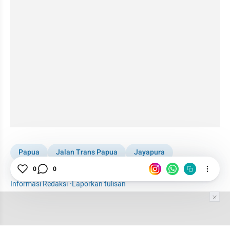
Papua
Jalan Trans Papua
Jayapura
Polda Papua
Truk
Kabar Daerah
Regional
0
0
Informasi Redaksi
·
Laporkan tulisan
Tim Editor
Editor Section