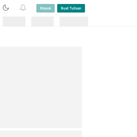
Masuk
Buat Tulisan
Loading
Loading
Lainnya