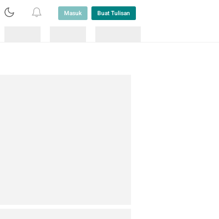
Masuk
Buat Tulisan
Loading
Loading
Lainnya