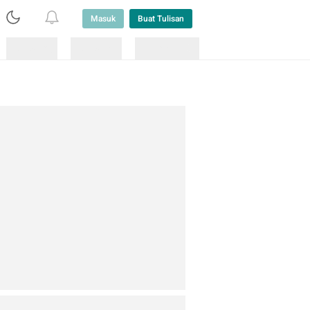
Masuk
Buat Tulisan
Loading
Loading
Lainnya