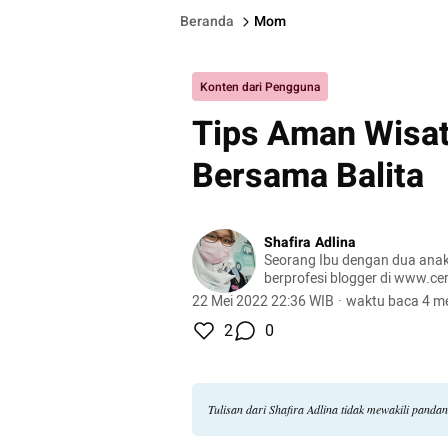
Beranda
Mom
Konten dari Pengguna
Tips Aman Wisat
Bersama Balita
Shafira Adlina
Seorang Ibu dengan dua anak
berprofesi blogger di www.
Asesor bersertifikasi BNSP sebagai pendamping
22 Mei 2022 22:36 WIB
·
waktu baca 4 me
UMKM dan pelaksana Ekspor
2
0
Tulisan dari Shafira Adlina tidak mewakili pand