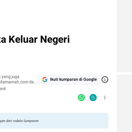
a Keluar Negeri
 yang juga
Ikuti kumparan di Google
ceritamamah.com dan
nit
.
angan dari redaksi kumparan