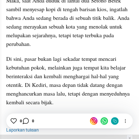
​Maka, saat Anda duduk di lantai dua Setono Betek 
sambil menyesap kopi di tengah barisan kios, ingatlah 
bahwa Anda sedang berada di sebuah titik balik. Anda 
sedang merayakan sebuah kota yang menolak untuk 
melupakan sejarahnya, tetapi tetap terbuka pada 
perubahan.
Di sini, pasar bukan lagi sekadar tempat mencari 
kebutuhan pokok, melainkan juga tempat kita belajar 
berinteraksi dan kembali menghargai hal-hal yang 
otentik. Di Kediri, masa depan tidak datang dengan 
menghancurkan masa lalu, tetapi dengan menyeduhnya 
kembali secara bijak.
Kediri
Pasar
Espresso
Kopi
Kedai Kopi
0
0
Laporkan tulisan