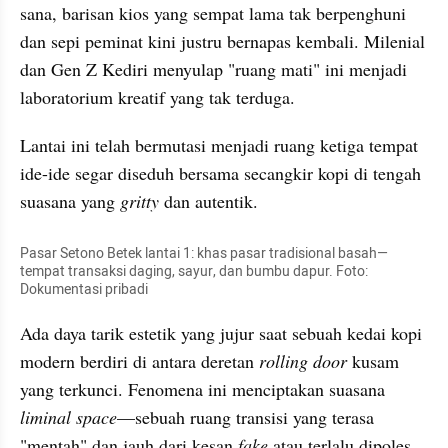
sana, barisan kios yang sempat lama tak berpenghuni 
dan sepi peminat kini justru bernapas kembali. Milenial 
dan Gen Z Kediri menyulap "ruang mati" ini menjadi 
laboratorium kreatif yang tak terduga. 
Lantai ini telah bermutasi menjadi ruang ketiga tempat 
ide-ide segar diseduh bersama secangkir kopi di tengah 
suasana yang 
gritty
 dan autentik.
Pasar Setono Betek lantai 1: khas pasar tradisional basah—
tempat transaksi daging, sayur, dan bumbu dapur. Foto: 
Dokumentasi pribadi
​Ada daya tarik estetik yang jujur saat sebuah kedai kopi 
modern berdiri di antara deretan 
rolling door
 kusam 
yang terkunci. Fenomena ini menciptakan suasana 
liminal space
—sebuah ruang transisi yang terasa 
"mentah" dan jauh dari kesan 
fake
 atau terlalu dipoles 