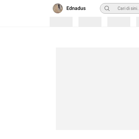
Pencarian
Ednadus
Loading
Loading
Loading