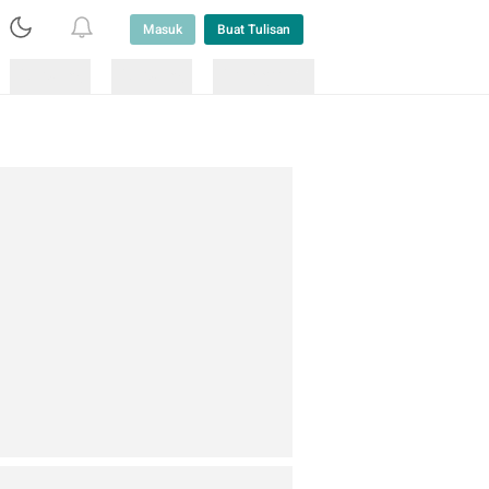
Masuk
Buat Tulisan
Loading
Loading
Lainnya