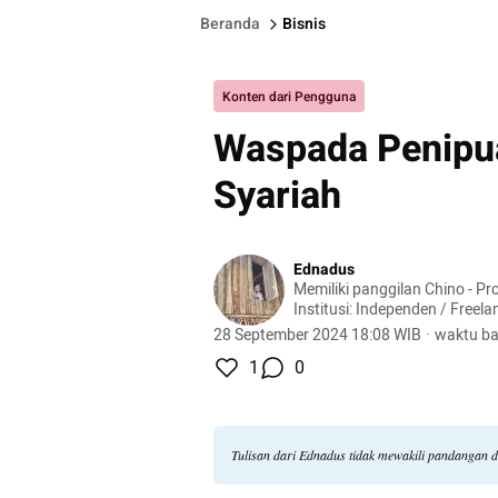
Beranda
Bisnis
Konten dari Pengguna
Waspada Penipuan
Syariah
Ednadus
Memiliki panggilan Chino - Profesi: Penulis lepas -
Institusi: Independen / Freela
28 September 2024 18:08 WIB
·
waktu ba
1
0
Tulisan dari Ednadus tidak mewakili pandangan 