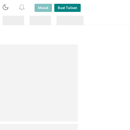
Masuk
Buat Tulisan
Loading
Loading
Lainnya