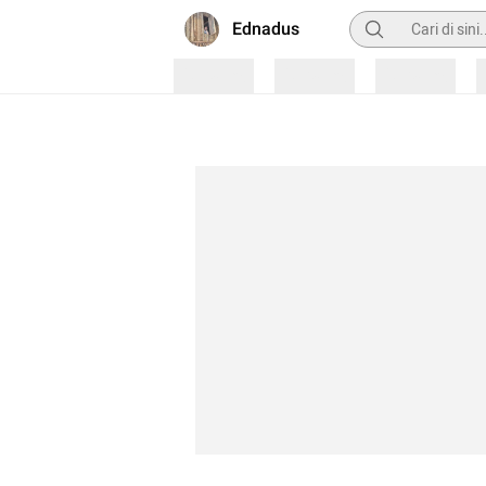
Pencarian
Ednadus
Loading
Loading
Loading