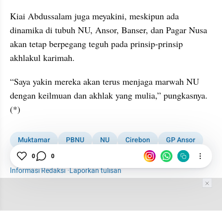
Kiai Abdussalam juga meyakini, meskipun ada 
dinamika di tubuh NU, Ansor, Banser, dan Pagar Nusa 
akan tetap berpegang teguh pada prinsip-prinsip 
akhlakul karimah.
“Saya yakin mereka akan terus menjaga marwah NU 
dengan keilmuan dan akhlak yang mulia,” pungkasnya. 
(*)
Muktamar
PBNU
NU
Cirebon
GP Ansor
Banser
Pagar Nusa
0
0
Informasi Redaksi
·
Laporkan tulisan
Tim Editor
Editor Section