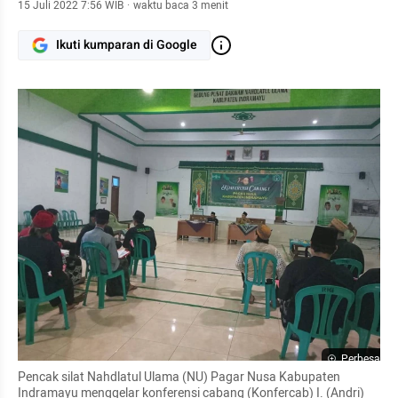
15 Juli 2022 7:56 WIB
·
waktu baca 3 menit
Ikuti kumparan di Google
Perbesar
Pencak silat Nahdlatul Ulama (NU) Pagar Nusa Kabupaten 
Indramayu menggelar konferensi cabang (Konfercab) I. (Andri)