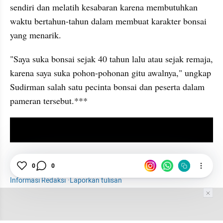
sendiri dan melatih kesabaran karena membutuhkan 
waktu bertahun-tahun dalam membuat karakter bonsai 
yang menarik.
"Saya suka bonsai sejak 40 tahun lalu atau sejak remaja, 
karena saya suka pohon-pohonan gitu awalnya," ungkap 
Sudirman salah satu pecinta bonsai dan peserta dalam 
pameran tersebut.***
video youtube embed
Bonsai
Cirebon
Jabar
0
0
Informasi Redaksi
·
Laporkan tulisan
Tim Editor
Editor Section