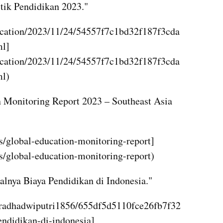
istik Pendidikan 2023."
lication/2023/11/24/54557f7c1bd32f187f3cda
ml]
lication/2023/11/24/54557f7c1bd32f187f3cda
ml)
Monitoring Report 2023 – Southeast Asia 
s/global-education-monitoring-report]
s/global-education-monitoring-report)
lnya Biaya Pendidikan di Indonesia."
radhadwiputri1856/655df5d5110fce26fb7f32
ndidikan-di-indonesia]