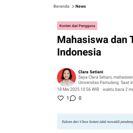
Beranda
News
Konten dari Pengguna
Mahasiswa dan T
Indonesia
Clara Setiani
Saya Clara Setiani, mahasiswi
Universitas Pamulang. Saat in
mengembangkan keterampilan
18 Mei 2025 10:56 WIB
·
waktu baca 2 me
akuntansi dan keuangan unt
1
0
karier profesional di industri in
Tulisan dari Clara Setiani tidak mewakili pandan