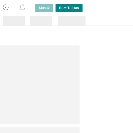
Masuk
Buat Tulisan
Loading
Loading
Lainnya