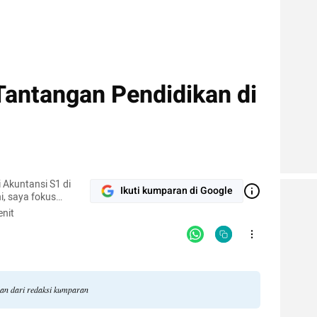
antangan Pendidikan di
 Akuntansi S1 di
Ikuti kumparan di Google
i, saya fokus
 di bidang
nit
uk mempersiapkan
i.
gan dari redaksi kumparan