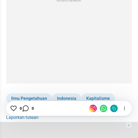
ADVERTISEMENT
Ilmu Pengetahuan
Indonesia
Kapitalisme
Neoliberal
Kolonialisme
0
0
Laporkan tulisan
Tim Editor
Editor Section