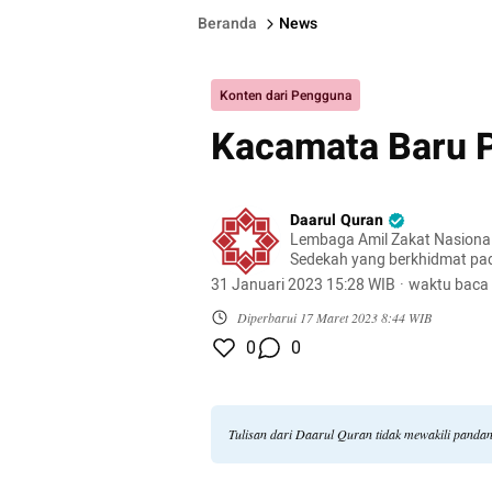
Beranda
News
Konten dari Pengguna
Kacamata Baru 
Daarul Quran
Lembaga Amil Zakat Nasional
Sedekah yang berkhidmat p
masyarakat berbasis tahfizh
31 Januari 2023 15:28 WIB
·
waktu baca 
dikelola secara profesional d
Diperbarui
17 Maret 2023 8:44 WIB
0
0
Tulisan dari Daarul Quran tidak mewakili panda