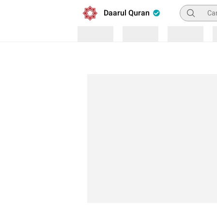
Pencarian
Daarul Quran
Loading
Loading
Loading