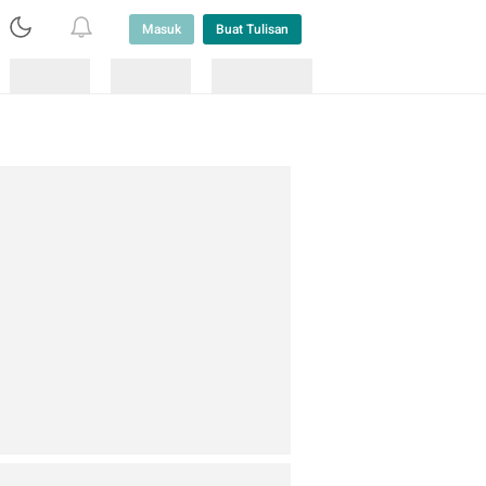
Masuk
Buat Tulisan
Loading
Loading
Lainnya