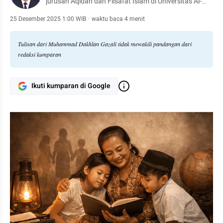
jurusan Aqidah dan Filsafat Islam di Universitas Al-
Zaytuna, Tunisia. Aktif di organisasi pelajar dan
jurnalistik, ia menulis tentang isu pendidikan, sosial,
25 Desember 2025 1:00 WIB
·
waktu baca 4 menit
budaya, serta dinamika masyarakat Indonesia Di LN
Tulisan dari Muhammad Dakhlan Gazali tidak mewakili pandangan dari
redaksi kumparan
Ikuti kumparan di Google