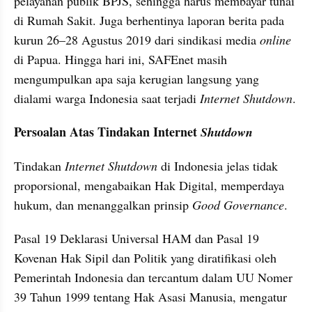
pelayanan publik BPJS, sehingga harus membayar tunai 
di Rumah Sakit. Juga berhentinya laporan berita pada 
kurun 26–28 Agustus 2019 dari sindikasi media 
online 
di Papua. Hingga hari ini, SAFEnet masih 
mengumpulkan apa saja kerugian langsung yang 
dialami warga Indonesia saat terjadi 
Internet Shutdown
.
Persoalan Atas Tindakan Internet 
Shutdown
Tindakan 
Internet Shutdown
 di Indonesia jelas tidak 
proporsional, mengabaikan Hak Digital, memperdaya 
hukum, dan menanggalkan prinsip 
Good Governance
.
Pasal 19 Deklarasi Universal HAM dan Pasal 19 
Kovenan Hak Sipil dan Politik yang diratifikasi oleh 
Pemerintah Indonesia dan tercantum dalam UU Nomer 
39 Tahun 1999 tentang Hak Asasi Manusia, mengatur 