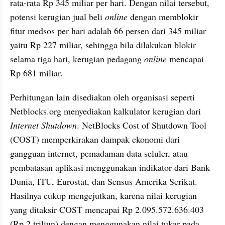
rata-rata Rp 345 miliar per hari. Dengan nilai tersebut, 
potensi kerugian jual beli 
online 
dengan memblokir 
fitur medsos per hari adalah 66 persen dari 345 miliar 
yaitu Rp 227 miliar, sehingga bila dilakukan blokir 
selama tiga hari, kerugian pedagang 
online
 mencapai 
Rp 681 miliar.
Perhitungan lain disediakan oleh organisasi seperti 
Netblocks.org menyediakan kalkulator kerugian dari 
Internet Shutdown
. NetBlocks Cost of Shutdown Tool 
(COST) memperkirakan dampak ekonomi dari 
gangguan internet, pemadaman data seluler, atau 
pembatasan aplikasi menggunakan indikator dari Bank 
Dunia, ITU, Eurostat, dan Sensus Amerika Serikat. 
Hasilnya cukup mengejutkan, karena nilai kerugian 
yang ditaksir COST mencapai Rp 2.095.572.636.403 
(Rp 2 triliun) dengan menggunakan nilai tukar pada 