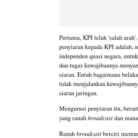
Pertama, KPI telah 'salah arah'
penyiaran kepada 
KPI
 adalah, 
independen quasi negara, untu
dan tugas kewajibannya menyan
siaran. Entah bagaimana belak
tidak menjalankan kewajibann
siaran jaringan.
yang
 ranah 
broadcast 
dan mana
Ranah 
broadcast
 berciri meman