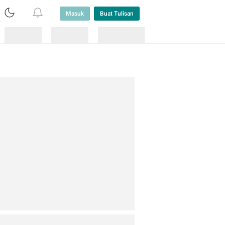
Masuk
Buat Tulisan
Loading
Loading
Lainnya