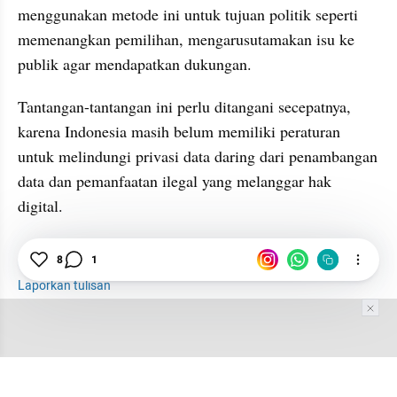
menggunakan metode ini untuk tujuan politik seperti 
memenangkan pemilihan, 
mengarusutamakan
 isu ke 
publik agar mendapatkan dukungan.
Tantangan-tantangan ini perlu ditangani secepatnya, 
karena Indonesia masih belum memiliki peraturan 
untuk melindungi privasi data daring dari penambangan 
data dan pemanfaatan ilegal yang melanggar hak 
digital.
News
Personal
8
1
Laporkan tulisan
Tim Editor
Editor Section