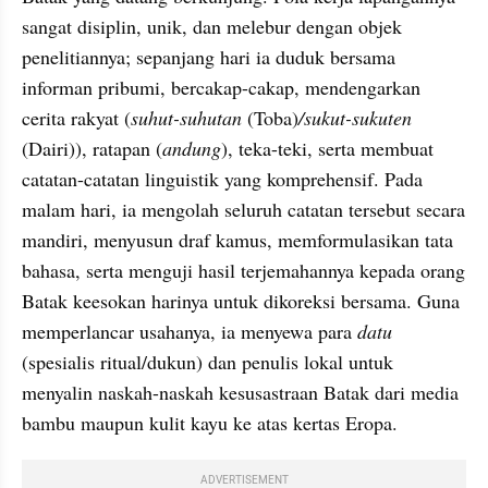
sangat disiplin, unik, dan melebur dengan objek 
penelitiannya; sepanjang hari ia duduk bersama 
informan pribumi, bercakap-cakap, mendengarkan 
cerita rakyat (
suhut-suhutan 
(Toba)
/sukut-sukuten 
(Dairi)), ratapan (
andung
), teka-teki, serta membuat 
catatan-catatan linguistik yang komprehensif. Pada 
malam hari, ia mengolah seluruh catatan tersebut secara 
mandiri, menyusun draf kamus, memformulasikan tata 
bahasa, serta menguji hasil terjemahannya kepada orang 
Batak keesokan harinya untuk dikoreksi bersama. Guna 
memperlancar usahanya, ia menyewa para 
datu
(spesialis ritual/dukun) dan penulis lokal untuk 
menyalin naskah-naskah kesusastraan Batak dari media 
bambu maupun kulit kayu ke atas kertas Eropa.
ADVERTISEMENT