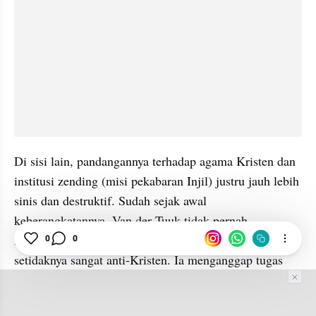
Di sisi lain, pandangannya terhadap agama Kristen dan 
institusi zending (misi pekabaran Injil) justru jauh lebih 
sinis dan destruktif. Sudah sejak awal 
keberangkatannya, Van der Tuuk tidak pernah 
merahasiakan bahwa dirinya adalah seorang ateis atau 
0
0
setidaknya sangat anti-Kristen. Ia menganggap tugas 
penerjemahan Alkitab ke dalam bahasa Batak sebagai 
beban yang merintangi kebebasan jiwanya dalam 