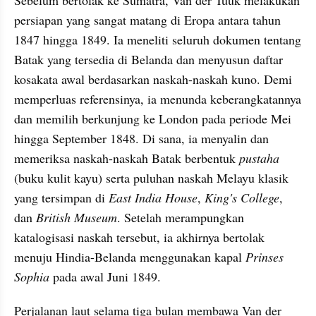
Sebelum bertolak ke Sumatra, Van der Tuuk melakukan 
persiapan yang sangat matang di Eropa antara tahun 
1847 hingga 1849. Ia meneliti seluruh dokumen tentang 
Batak yang tersedia di Belanda dan menyusun daftar 
kosakata awal berdasarkan naskah-naskah kuno. Demi 
memperluas referensinya, ia menunda keberangkatannya 
dan memilih berkunjung ke London pada periode Mei 
hingga September 1848. Di sana, ia menyalin dan 
memeriksa naskah-naskah Batak berbentuk 
pustaha 
(buku kulit kayu) serta puluhan naskah Melayu klasik 
yang tersimpan di 
East India House
, 
King's College
, 
dan 
British Museum
. Setelah merampungkan 
katalogisasi naskah tersebut, ia akhirnya bertolak 
menuju Hindia-Belanda menggunakan kapal 
Prinses 
Sophia
 pada awal Juni 1849.
Perjalanan laut selama tiga bulan membawa Van der 