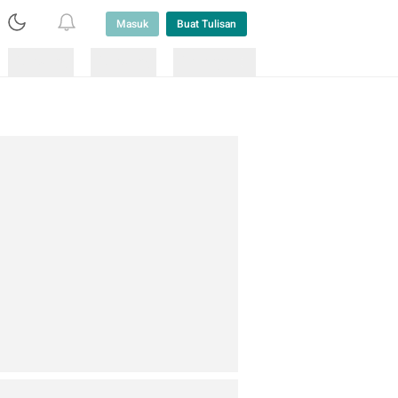
Masuk
Buat Tulisan
Loading
Loading
Lainnya