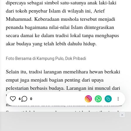
dipercaya sebagai simbol satu-satunya anak laki-laki 
dari tokoh penyebar Islam di wilayah ini, Arief 
Muhammad. Keberadaan mushola tersebut menjadi 
penanda bagaimana nilai-nilai Islam diintegrasikan 
secara damai ke dalam tradisi lokal tanpa menghapus 
akar budaya yang telah lebih dahulu hidup.
Foto Bersama di Kampung Pulo, Dok Pribadi
Selain itu, tradisi larangan memelihara hewan berkaki 
empat juga menjadi bagian penting dari upaya 
pelestarian berbasis budaya. Larangan ini muncul dari 
keyakinan bahwa hewan-hewan tersebut dapat 
6
0
mencemari area-area sakral, terutama makam keramat. 
Secara tidak langsung, larangan ini berkontribusi pada 
kebersihan kampung, menjaga ketenangan ruang suci, 
dan membatasi aktivitas yang bisa mengganggu 