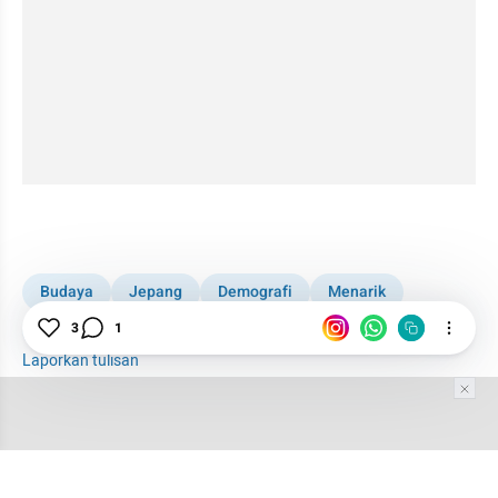
Budaya
Jepang
Demografi
Menarik
3
1
Childfree
Laporkan tulisan
Tim Editor
Editor Section