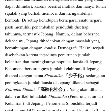
dapat dihindari, karena bersifat mutlak dan hanya Tuhan 
sajalah yang berhak memberi dan mengambilnya 
kembali. Di setiap kehidupan bernegara, suatu negara 
pasti memiliki penambahan penduduk disetiap 
tahunnya, termasuk Jepang. Namun, dalam beberapa 
dekade ini, Jepang dihadapkan dengan masalah yang 
berhubungan dengan kondisi Demografi. Hal ini terjadi, 
disebabkan karena terjadinya penurunan jumlah 
kelahiran dan meningkatnya populasi lansia di Jepang. 
Fenomena berkurangnya jumlah kelahiran di Jepang 
「少子化」
dikenal dengan nama 
Shoushika
sedangkan 
peningkatan jumlah lansia di Jepang dikenal sebagai 
「高齢化社会」
Koureika Shakai
. Yang akan dibahas 
dalam artikel ini adalah 
Shoushika
 (Penurunan Jumlah 
Kelahiran)  di Jepang. Fenomena Shoushika terjadi 
sejak tahun 1975 yang berasal dari huruf kanji 「少」= 