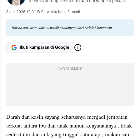
menulis berbagi cerita hati dan hal yang ku pelajari
sehari hari Tulisan dari hati semoga sampai ke hati
kalian Baca artikel ku dan temukan inspirasi mu.
8 Juli 2026 10:01 WIB
·
waktu baca 3 menit
Tulisan dari disa tidak mewakili pandangan dari redaksi kumparan
Ikuti kumparan di Google
ADVERTISEMENT
Darah dan kasih sayang seharusnya menjadi jembatan 
terkuat antara ibu dan anak namun kenyataannya , tidak 
sedikit ibu dan ank yang tinggal satu atap , makan satu 