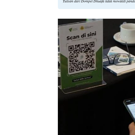
Tulisan dari Dompet Dhuafa tidak mewakili pand