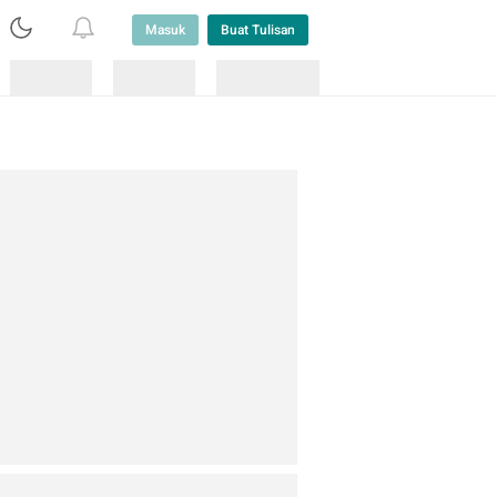
Masuk
Buat Tulisan
Loading
Loading
Lainnya