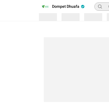
Pencari
Dompet Dhuafa
Loading
Loading
Loading