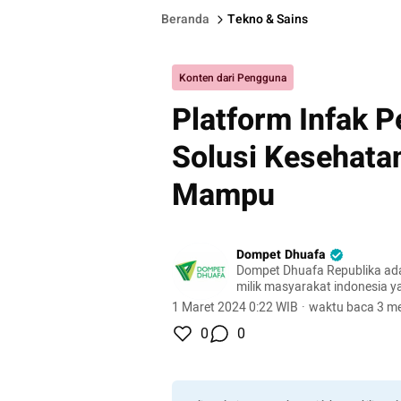
Beranda
Tekno & Sains
Konten dari Pengguna
Platform Infak 
Solusi Kesehata
Mampu
Dompet Dhuafa
Dompet Dhuafa Republika ada
milik masyarakat indonesia 
mengangkat harkat sosial k
1 Maret 2024 0:22 WIB
·
waktu baca 3 me
dhuafa
0
0