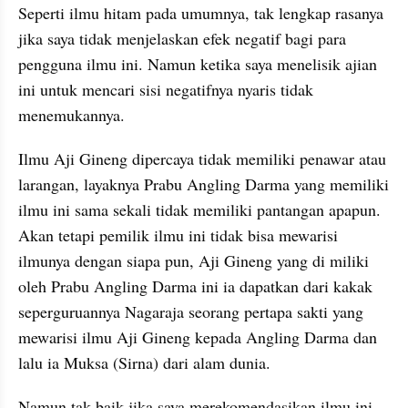
Seperti ilmu hitam pada umumnya, tak lengkap rasanya 
jika saya tidak menjelaskan efek negatif bagi para 
pengguna ilmu ini. Namun ketika saya menelisik 
ajian
ini untuk mencari sisi negatifnya nyaris tidak 
menemukannya. 
Ilmu Aji 
Gineng
 dipercaya tidak memiliki penawar atau 
larangan, layaknya Prabu 
Angling
 Darma yang memiliki 
ilmu ini sama sekali tidak memiliki pantangan 
apapun
. 
Akan tetapi pemilik ilmu ini tidak bisa mewarisi 
ilmunya dengan siapa pun, Aji 
Gineng
 yang di miliki 
oleh Prabu 
Angling
 Darma ini ia dapatkan dari kakak 
seperguruannya
Nagaraja
 seorang 
pertapa
 sakti yang 
mewarisi ilmu Aji 
Gineng
 kepada 
Angling
 Darma dan 
lalu ia 
Muksa
 (Sirna) dari alam dunia.
Namun tak baik jika saya merekomendasikan ilmu ini 