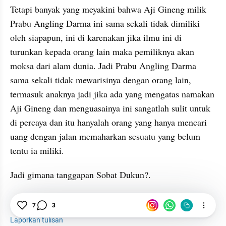
Tetapi banyak yang meyakini bahwa Aji 
Gineng
 milik 
Prabu 
Angling
 Darma ini sama sekali tidak dimiliki 
oleh 
siapapun
, ini di 
karenakan
 jika ilmu ini di 
turunkan kepada orang lain maka pemiliknya akan 
moksa
 dari alam dunia. Jadi Prabu 
Angling
 Darma 
sama sekali tidak 
mewarisinya
 dengan orang lain, 
termasuk anaknya jadi jika ada yang 
mengatas
 namakan 
Aji 
Gineng
 dan menguasainya ini sangatlah sulit untuk 
di percaya dan itu hanyalah orang yang hanya mencari 
uang dengan jalan 
memaharkan
 sesuatu yang belum 
tentu ia miliki.
Jadi gimana tanggapan Sobat Dukun?.
Ilmu Hitam
7
3
Horor
Hantu
Mitos atau Fakta
Laporkan tulisan