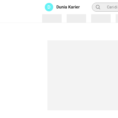
Pencarian
D
Dunia Karier
Loading
Loading
Loading