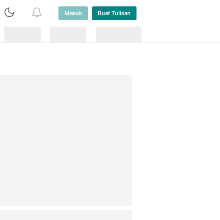
Masuk
Buat Tulisan
Loading
Loading
Lainnya