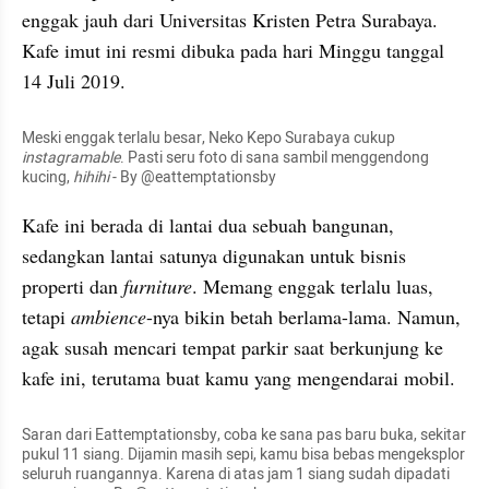
enggak jauh dari Universitas Kristen Petra Surabaya. 
Kafe imut ini resmi dibuka pada hari Minggu tanggal 
14 Juli 2019.
Meski enggak terlalu besar, Neko Kepo Surabaya cukup 
instagramable
. Pasti seru foto di sana sambil menggendong 
kucing, 
hihihi
 - By @eattemptationsby
Kafe ini berada di lantai dua sebuah bangunan, 
sedangkan lantai satunya digunakan untuk bisnis 
properti dan 
furniture
. Memang enggak terlalu luas, 
tetapi 
ambience
-nya bikin betah 
berlama
-
lama
. Namun, 
agak susah mencari tempat parkir saat berkunjung ke 
kafe ini, terutama buat kamu yang mengendarai mobil.
Saran dari 
Eattemptationsby
, coba ke 
sana
pas
 baru buka, sekitar 
pukul 11 siang. Dijamin masih sepi, kamu bisa bebas mengeksplor 
seluruh ruangannya. Karena di atas jam 1 siang sudah dipadati 