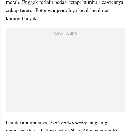
merah. Enggak terlalu pedas, tetapi bumbu rica-
ricanya
cukup terasa. Potongan 
pentolnya
 kecil-kecil dan 
kurang banyak.
ADVERTISEMENT
Untuk minumannya, 
Eattemptationsby
langsung 
memesan dua sekaligus yaitu: Neko-
Oleo
 seharga Rp 