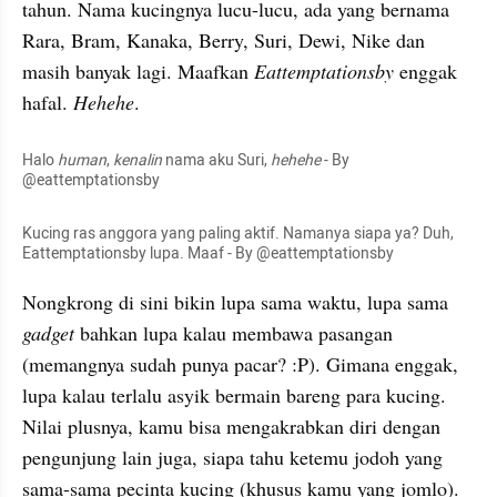
tahun. Nama kucingnya lucu-lucu, ada yang 
bernama
Rara
, Bram, Kanaka, Berry, Suri, Dewi, Nike dan 
masih banyak lagi. Maafkan 
Eattemptationsby
enggak 
hafal. 
Hehehe
.
Halo 
human
, 
kenalin
 nama aku Suri,
 hehehe
 - By 
@eattemptationsby
Kucing ras 
anggora
 yang paling aktif. Namanya siapa ya? Duh, 
Eattemptationsby
 lupa. Maaf - By @eattemptationsby
Nongkrong di 
sini
 bikin lupa 
sama
 waktu, lupa sama 
gadget 
bahkan lupa kalau membawa pasangan 
(memangnya sudah punya pacar? :P). Gimana enggak, 
lupa kalau terlalu asyik bermain bareng para kucing. 
Nilai plusnya, kamu bisa mengakrabkan diri dengan 
pengunjung lain juga, siapa tahu ketemu jodoh yang 
sama-sama pecinta kucing (khusus kamu yang jomlo).