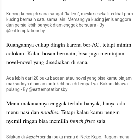
Kucing-kucing di sana sangat "kalem", meski sesekali terlihat para 
kucing bermain satu sama lain. Memang ya kucing jenis 
anggora
dan 
persia
 lebih banyak 
diam
 enggak bersuara - By 
@eattemptationsby
Ruangannya cukup dingin karena ber-AC, tetapi minim 
colokan. Kalau bosan bermain, bisa juga meminjam 
novel-novel yang disediakan di sana.
Ada lebih dari 20 buku bacaan atau novel yang bisa kamu pinjam, 
maksudnya dipinjam untuk 
dibaca
 di tempat 
ya
. Bukan dibawa 
pulang - By @eattemptationsby
Menu makanannya enggak terlalu banyak, hanya ada 
menu nasi dan 
noodles
. Tetapi kalau kamu pengin 
nyemil ringan bisa memilih 
french fries
 saja.
Silakan di-
kepoin
sendiri buku menu di Neko Kepo. Ragam menu 