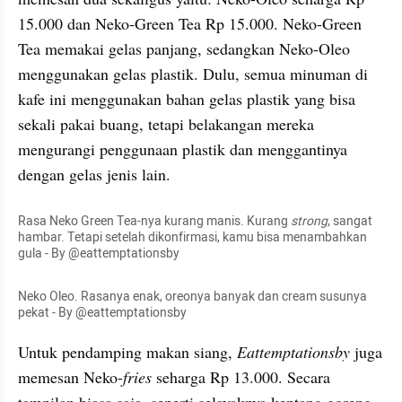
15.000 dan 
Neko
-Green Tea Rp 15.000. Neko-Green 
Tea memakai gelas panjang, sedangkan Neko-
Oleo
menggunakan gelas plastik. Dulu, semua minuman di 
kafe ini menggunakan bahan gelas plastik yang bisa 
sekali pakai 
buang
, tetapi belakangan mereka 
mengurangi penggunaan plastik dan menggantinya 
dengan gelas jenis lain.
Rasa Neko Green Tea-nya kurang manis. Kurang 
strong
, sangat 
hambar. Tetapi setelah dikonfirmasi, kamu bisa menambahkan 
gula - By @eattemptationsby
Neko 
Oleo
. Rasanya enak, 
oreonya
 banyak dan 
cream
 susunya 
pekat - By @eattemptationsby
Untuk pendamping makan siang, 
Eattemptationsby
juga 
memesan Neko-
fries 
seharga Rp 13.000. Secara 
tampilan biasa saja, seperti selayaknya kentang goreng. 