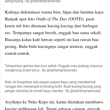
pengunjung - By @eattemptationsby
Kafenya didominasi warna biru, hijau dan furnitur kayu. 
Banyak spot fot
o Outfit of The Day
 (OOTD), pasti 
keren
 tuh
 foto ditemani kucing-kucing dari berbagai 
ras. Tempatnya sangat bersih, enggak 
bau
 sama sekali. 
Biasanya kalau kafe hewan seperti ini 
kan
 rawan bau 
pesing. Bulu-bulu kucingnya sangat terawat, enggak 
rontok-rontok.
Tempatnya 
gemas
 dan lucu sekali. Enggak mau pulang, maunya 
nongkrong di 
sini
 terus - By @eattemptationsby
Nah, ini fungsinya ada papan-papan kayu yang membentuk 
tangga dan menempel di dinding kafe. Buat kucing-kucing yang 
pengin istirahat di rumah kayu mereka - By @eattemptationsby
Asyiknya ke Neko Kepo ini, kamu diizinkan membawa 
kucing peliharaan 
loh
. Tetapi sebagai catatan, enggak 