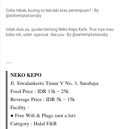
Coba tebak, kucing ini laki-laki atau perempuan? - By 
@eattemptationsby
Udah dulu ya, 
spoiler
 tentang Neko Kepo Kafe. '
Pus
'-
nya
 mau 
bobo nih, udah 
ngantuk
. 
See you
 - By @eattemptationsby
....
Jl. 
Siwalankerto
 Timur V No. 3, 
Surabaya
Food
 Price : IDR 13k – 25k

Beverage Price : IDR 5k – 15k
Facility :

● Free Wifi & 
Plugs
 (not a lot)
Category : Halal F&
B