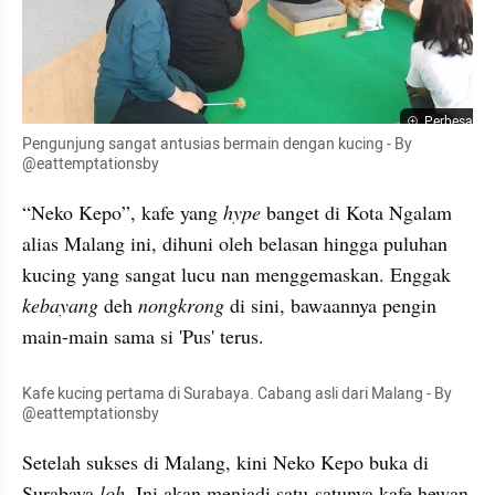
Perbesar
Pengunjung sangat antusias bermain dengan kucing - By 
@eattemptationsby
“Neko Kepo”, kafe yang 
hype 
banget di Kota 
Ngalam
alias Malang ini, dihuni oleh belasan hingga puluhan 
kucing yang sangat lucu 
nan
 menggemaskan. Enggak 
kebayang
 deh 
nongkrong
 di sini, bawaannya pengin 
main-main sama si '
Pus
' terus.
Kafe kucing pertama di Surabaya. Cabang asli dari Malang - By 
@eattemptationsby
Setelah sukses di Malang, kini Neko Kepo buka di 
Surabaya 
loh
. Ini akan menjadi satu-satunya kafe hewan 