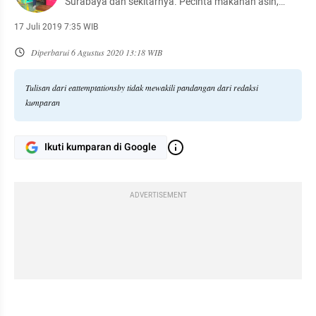
Surabaya dan sekitarnya. Pecinta makanan asin,
pedas & berbumbu kacang. Terima kasih sudah
berkunjung di halaman saya. Semoga suka! Jangan
17 Juli 2019 7:35 WIB
lupa makan agar bahagia :)
Diperbarui
6 Agustus 2020 13:18 WIB
Tulisan dari eattemptationsby tidak mewakili pandangan dari redaksi
kumparan
Ikuti kumparan di Google
ADVERTISEMENT