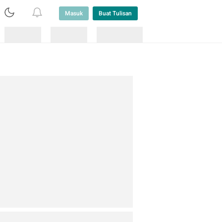
Masuk
Buat Tulisan
Loading
Loading
Lainnya