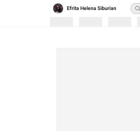
Pen
Efrita Helena Siburian
Loading
Loading
Loading