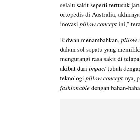
selalu sakit seperti tertusuk ja
ortopedis di Australia, akhirn
inovasi 
pillow concept
 ini," te
Ridwan menambahkan, 
pillow 
dalam sol sepatu yang memili
mengurangi rasa sakit di telapak
akibat dari 
impact
 tubuh dengan
teknologi 
pillow concept-
nya, 
fashionable 
dengan bahan-baha