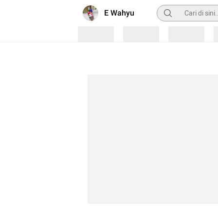
Pencarian
E Wahyu
Loading
Loading
Loading