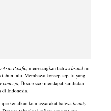
Asia Pasific
, menerangkan bahwa 
brand
 ini 
6 tahun lalu. Membawa konsep sepatu yang 
w concept,
 Bocorocco mendapat sambutan 
 di Indonesia.
emperkenalkan ke masyarakat bahwa 
beauty
. Dengan teknologi 
pillow concept
-nya, 