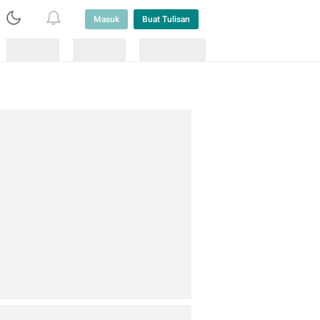
Masuk
Buat Tulisan
Loading
Loading
Lainnya