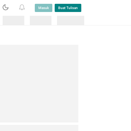
Masuk
Buat Tulisan
Loading
Loading
Lainnya