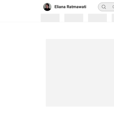
Pencaria
Eliana Ratmawati
Loading
Loading
Loading