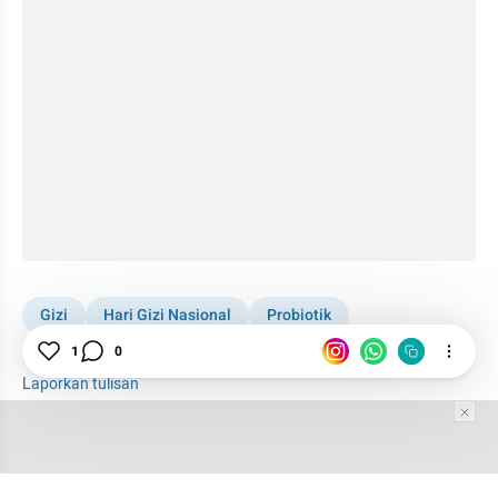
Gizi
Hari Gizi Nasional
Probiotik
1
0
Kesehatan usus
Bakteri
Antibiotik
Laporkan tulisan
Tim Editor
Editor Section