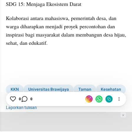
SDG 15: Menjaga Ekosistem Darat
Kolaborasi antara mahasiswa, pemerintah desa, dan 
warga diharapkan menjadi proyek percontohan dan 
inspirasi bagi masyarakat dalam membangun desa hijau, 
sehat, dan edukatif.
KKN
Universitas Brawijaya
Taman
Kesehatan
SDGs
Sampah
Organik
TPS
Tuban
0
0
Laporkan tulisan
Tim Editor
Editor Section