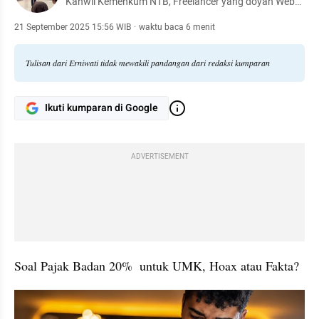
Kanwil Kemenkum NTB, Freelancer yang doyan Web
Design dan Digital Marketing. Hobby Belajar banyak
hal baru.
21 September 2025 15:56 WIB
·
waktu baca 6 menit
Tulisan dari Erniwati tidak mewakili pandangan dari redaksi kumparan
Ikuti kumparan di Google
ADVERTISEMENT
Soal Pajak Badan 20%  untuk UMK, Hoax atau Fakta?